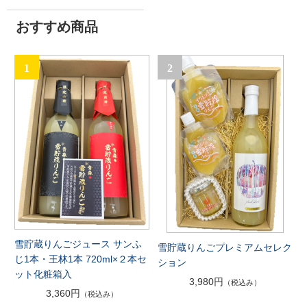
おすすめ商品
1
2
雪貯蔵りんごジュース サンふ
雪貯蔵りんごプレミアムセレク
じ1本・王林1本 720ml×２本セ
ション
ット化粧箱入
3,980円
（税込み）
3,360円
（税込み）