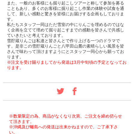
また、一般のお客様にも掘り起こしツアーと称して参加を募る
こともあり、多くのお客様に掘り起こし作業の体験や試食を通
して、新しい感動と驚きを皆様にお届けする企画もしておりま
す。
私たちスタッフ一同はただ雪室の中にりんごを埋めるのではな
く企画を立てて埋めて掘り起こすまでの感動を皆さんで共感し
ていきたいと考えております。
雪貯蔵りんごは私達と皆さんとで作り上げる一つのドラマで
す。是非この雪貯蔵りんごと八甲田山麓の素晴らしい風景を皆
さんで味わって頂けますようにとスタッフ一同心から願ってお
ります。
※注文を受け賜りましてから発送は3月中旬頃の予定となってお
ります。
※数量限定の為、商品がなくなり次第、ご注文を締め切らせ
て頂きます。
※沖縄及び離島への発送は出来かねますので、ご了承下さ
い。