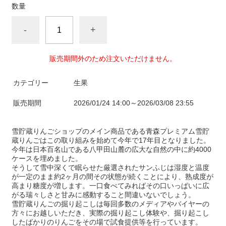
数量
-
+
販売期間外のため注文いただけません。
カテゴリー
生果
販売期間
2026/01/24 14:00～2026/03/08 23:55
雪貯蔵りんごショップのメイン商品である青森プレミアム雪貯
蔵りんごはこの取り組みを始めて今年で17年目となりました。
今年は日本百名山である八甲田山麓の広大な自然の中に約4000
ケースを埋めました。
そうして雪中深くで眠らせた厳選されたサンふじは湿度と温度
が一定のまま約2ヶ月の間その状態が続くことにより、熟成度が
高まり糖度が増します。一口食べてみればその口いっぱいに広
がる瑞々しさと甘みに感動すること間違いないでしょう。
雪貯蔵りんごの掘り起こしは毎回多数のメディアやバイヤーの
方々にお越しいただき、実際の掘り起こし体験や、掘り起こし
したばかりのりんごをその場で試食提供等を行っています。